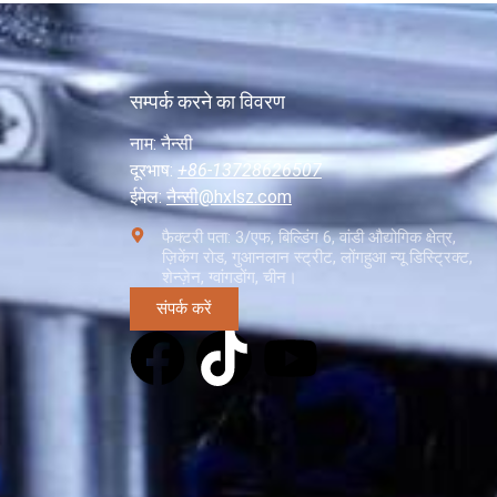
सम्पर्क करने का विवरण
नाम: नैन्सी
दूरभाष:
+86-13728626507
ईमेल:
नैन्सी@hxlsz.com
फैक्टरी पता: 3/एफ, बिल्डिंग 6, वांडी औद्योगिक क्षेत्र,
ज़िकेंग रोड, गुआनलान स्ट्रीट, लोंगहुआ न्यू डिस्ट्रिक्ट,
शेन्ज़ेन, ग्वांगडोंग, चीन।
संपर्क करें