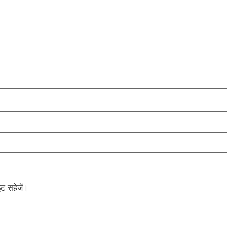
इट सहेजें।