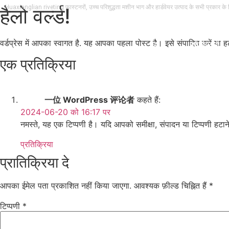
हैलो वर्ल्ड!
Huaxianglian riveting फास्टनरों, उच्च परिशुद्धता मशीन भाग और हार्डवेयर उत्पाद के सभी प्रकार के ड
वर्डप्रेस में आपका स्वागत है. यह आपका पहला पोस्ट है। इसे संपादित करें या हट
घर
संपर्क करें
एक प्रतिक्रिया
一位 WordPress 评论者
कहते हैं:
2024-06-20 को 16:17 पर
नमस्ते, यह एक टिप्पणी है। यदि आपको समीक्षा, संपादन या टिप्पणी हटान
प्रतिक्रिया
प्रातिक्रिया दे
आपका ईमेल पता प्रकाशित नहीं किया जाएगा.
आवश्यक फ़ील्ड चिह्नित हैं
*
टिप्पणी
*