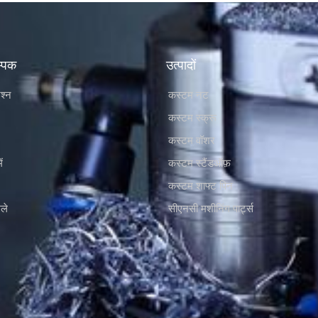
म्पक
उत्पादों
रश्न
कस्टम नट
कस्टम स्क्रू
कस्टम वॉशर
ं
कस्टम स्टैंडऑफ़
कस्टम शाफ्ट पिन
ले
सीएनसी मशीनिंग पार्ट्स