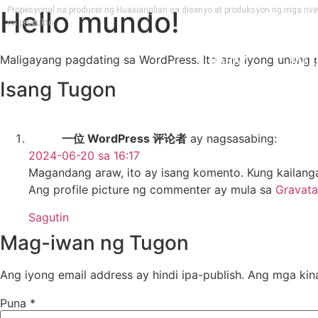
Hello mundo!
Propesyonal na producer ng Huaxianglian sa disenyo at produksyon ng mga riveti
na produkto.
Maligayang pagdating sa WordPress. Ito ang iyong unang pos
BAHAY
MAKI
Isang Tugon
TAGALOG
一位 WordPress 评论者
ay nagsasabing:
2024-06-20 sa 16:17
Magandang araw, ito ay isang komento. Kung kailanga
Ang profile picture ng commenter ay mula sa
Gravata
Sagutin
Mag-iwan ng Tugon
Ang iyong email address ay hindi ipa-publish.
Ang mga kin
Puna
*