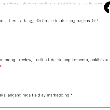
ng fasteners, high precision machine na bahagi at lahat ng uri ng hardware
t. I-edit o tanggalin ito at simulan ang pagsusulat!
PAG-UGNAYAN SA AMIN
TUNGKOL SA ATIN
n mong i-review, i-edit o i-delete ang komento, pakibisi
r
.
akailangang mga field ay markado ng
*