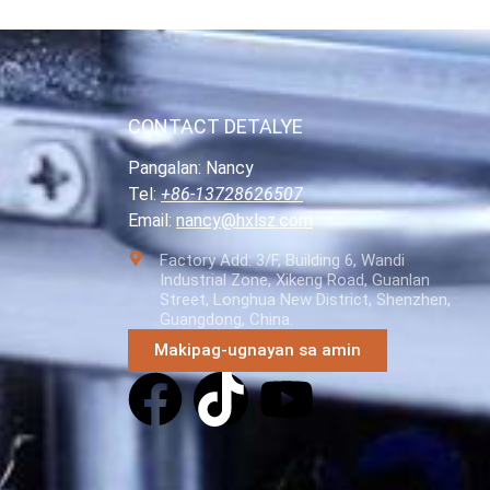
CONTACT DETALYE
Pangalan: Nancy
Tel:
+86-13728626507
Email:
nancy@hxlsz.com
Factory Add: 3/F, Building 6, Wandi
Industrial Zone, Xikeng Road, Guanlan
Street, Longhua New District, Shenzhen,
Guangdong, China.
Makipag-ugnayan sa amin