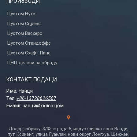
ПРОИЗВОДИ
Цустом Нутс
Цустом Сцревс
Цустом Васхерс
Цустом Стандоффс
Цустом Схафт Пинс
ЦНЦ делови за обраду
КОНТАКТ ПОДАЦИ
Име: Нанци
Тел:
+86-13728626507
Емаил:
нанци@хклсз.цом
Додај фабрику: 3/Ф, зграда 6, индустријска зона Ванди,
пут Ксикенг, улица Гуанлан, нови округ Лонгхуа, Шенжен,