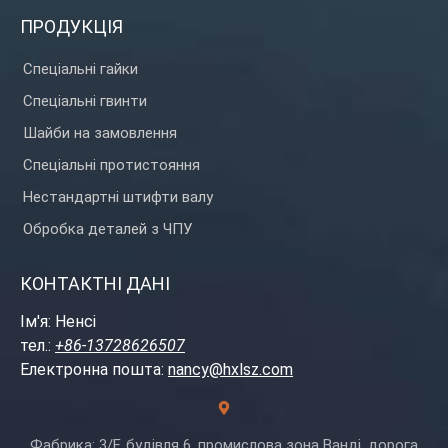
ПРОДУКЦІЯ
Спеціальні гайки
Спеціальні гвинти
Шайби на замовлення
Спеціальні протистояння
Нестандартні штифти валу
Обробка деталей з ЧПУ
КОНТАКТНІ ДАНІ
Ім'я: Ненсі
тел.:
+86-13728626507
Електронна пошта:
nancy@hxlsz.com
Фабрика: 3/F, будівля 6, промислова зона Ванді, дорога