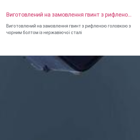
Виготовлений на замовлення гвинт з рифленою
головкою з чорним болтом із нержавіючої сталі
Виготовлений на замовлення гвинт з рифленою головкою з
чорним болтом із нержавіючої сталі
Розмір: нестандартний/стандартний, метричний/
імперський
Матеріал: сталь, нержавіюча сталь, латунь, мідь, алюміній,
титан, нейлон тощо
Обробка поверхні: цинк/нікель/хром/латунь, анодований,
пасивний, дакромет, загартований тощо
Стиль головки: каструля, ферма, плоска, овальна, кругла,
шестигранна, сирна, палітурна, OEM
Упаковка: поліетиленовий пакет + картонна коробка
Сертифікат: ISO, ROHS
Тип послуги: OEM/ODM
Походження: Гуандун, Китай