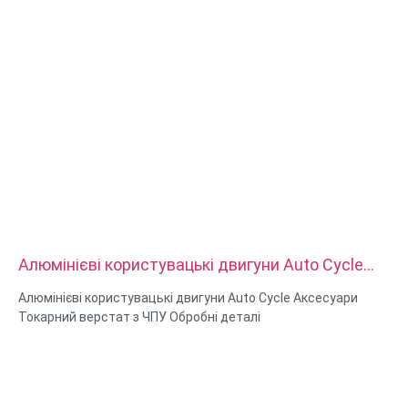
Алюмінієві користувацькі двигуни Auto Cycle
Аксесуари Токарний верстат з ЧПУ Обробні
Алюмінієві користувацькі двигуни Auto Cycle Аксесуари
деталі
Токарний верстат з ЧПУ Обробні деталі
Матеріальні можливості: токарна та фрезерна обробка з
ЧПУ
Матеріал: латунь, нержавіюча сталь, вуглецева сталь,
алюміній