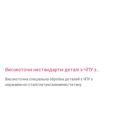
Високоточні нестандартні деталі з ЧПУ з
нержавіючої сталі, латуні, алюмінію, титану
Високоточна спеціальна обробка деталей з ЧПУ з
нержавіючої сталі/латуні/алюмінію/титану
Матеріальні можливості: токарна та фрезерна обробка з
ЧПУ
Матеріал: нержавіюча сталь/латунь/алюміній/титан
Обробка поверхні: пасивація, оцинкована, анодований оксид
Розмір: як малюнок або зразки