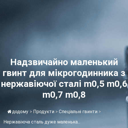
Надзвичайно маленький
гвинт для мікрогодинника з
нержавіючої сталі m0,5 m0,6
m0,7 m0,8
додому
>
Продукти
>
Спеціальні гвинти
>
Нержавіюча сталь дуже маленька...