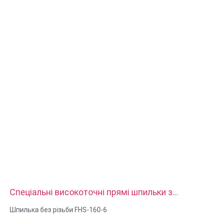
Обробка поверхні: пасивація, оцинковка, анодування
Розмір: як малюнок або зразки
Послуги: протяжка, свердління, травлення/хімічна обробка,
лазерна обробка, фрезерування, інші послуги з обробки,
токарна обробка, електроерозійна обробка дроту, швидке
створення прототипів
Спеціальні високоточні прямі шпильки з
подвійною накаткою з нержавіючої сталі
Шпилька без різьби FHS-160-6