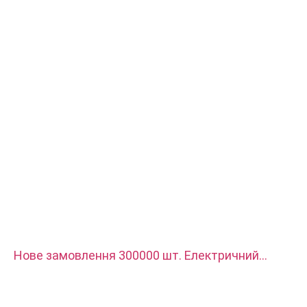
Послуги: протяжка, свердління, травлення/хімічна обробка,
лазерна обробка, фрезерування, інші послуги з обробки,
токарна обробка, електроерозійна обробка дроту, швидке
створення прототипів
Нове замовлення 300000 шт. Електричний
клемний блок, він використовується для
зарядного пристрою нового автомобіля.
Матеріал - червона мідь з посрібленим